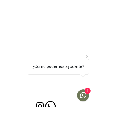
¿Cómo podemos ayudarte?
1
Calle 69 #10a-19, Bogotá
Café Bana
Únete a nuestra comunidad