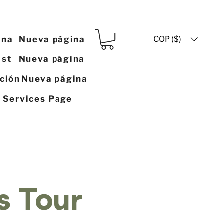
COP ($)
ina
Nueva página
ist
Nueva página
ación
Nueva página
y Services Page
s Tour