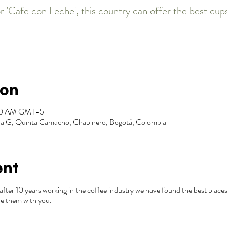
r 'Cafe con Leche', this country can offer the best cups
ion
:30 AM GMT-5
Zona G, Quinta Camacho, Chapinero, Bogotá, Colombia
ent
after 10 years working in the coffee industry we have found the best places
e them with you.