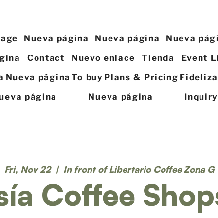
page
Nueva página
Nueva página
Nueva pág
gina
Contact
Nuevo enlace
Tienda
Event L
a
Nueva página
To buy
Plans & Pricing
Fideliz
ueva página
Nueva página
Inquir
Fri, Nov 22
  |  
In front of Libertario Coffee Zona G
sía Coffee Shop