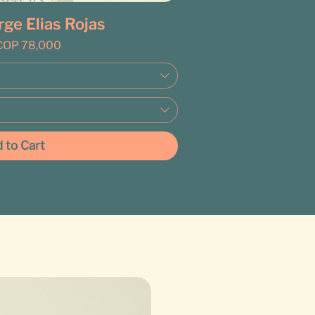
rge Elias Rojas
rice
COP 78,000
 to Cart
Exótico