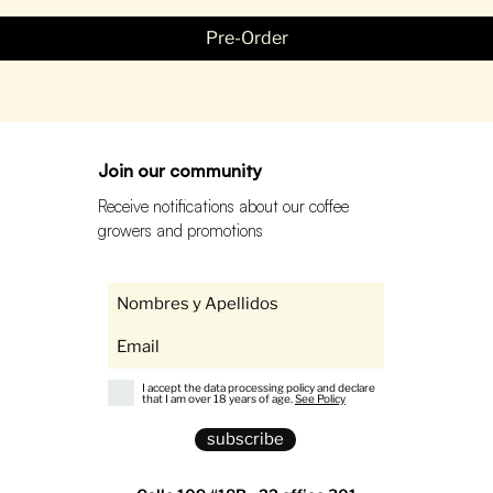
Pre-Order
Join our community
Receive notifications about our coffee
growers and promotions
I accept the data processing policy and declare
that I am over 18 years of age.
See Policy
subscribe