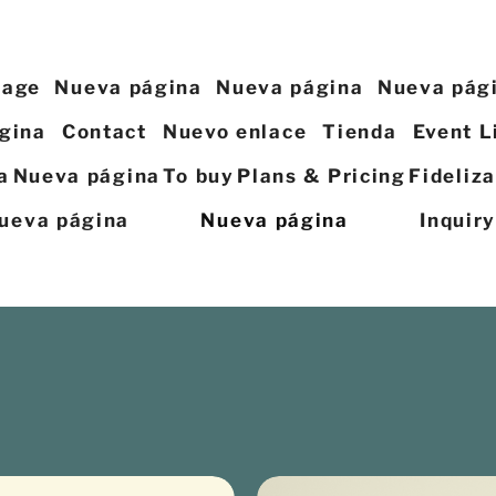
page
Nueva página
Nueva página
Nueva pág
gina
Contact
Nuevo enlace
Tienda
Event L
a
Nueva página
To buy
Plans & Pricing
Fideliz
ueva página
Nueva página
Inquir