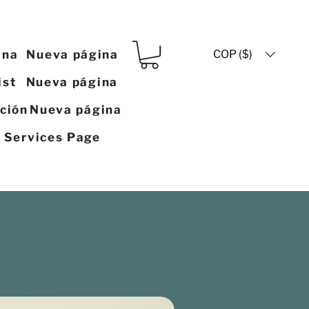
COP ($)
ina
Nueva página
ist
Nueva página
ación
Nueva página
y Services Page