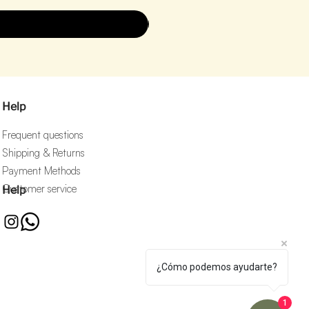
Help
Frequent questions
Shipping & Returns
Payment Methods
Customer service
Help
¿Cómo podemos ayudarte?
1