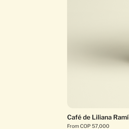
Café de Liliana Ramí
Sale Price
From
COP 57,000