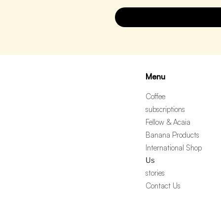
Menu
Coffee
subscriptions
Fellow & Acaia
Banana Products
International Shop
Us
stories
Contact Us