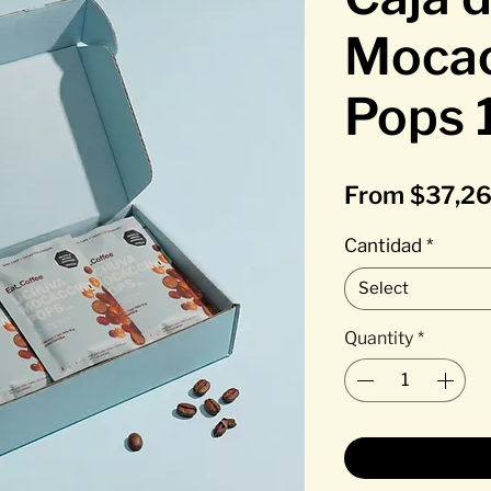
Mocac
Pops 
From
$37,2
Cantidad
*
Select
Quantity
*