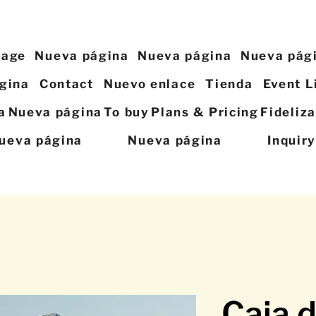
page
Nueva página
Nueva página
Nueva pág
gina
Contact
Nuevo enlace
Tienda
Event L
a
Nueva página
To buy
Plans & Pricing
Fideliz
ueva página
Nueva página
Inquir
Caja 