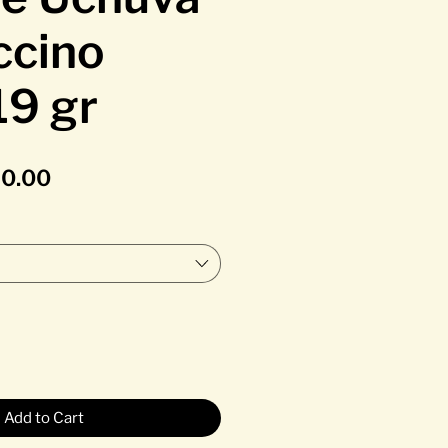
cino
19 gr
Sale Price
60.00
Add to Cart