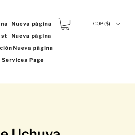
COP ($)
ina
Nueva página
ist
Nueva página
ación
Nueva página
y Services Page
de Uchuva