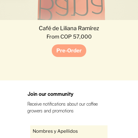
Café de Liliana Ramírez
Sale Price
From
COP 57,000
Pre-Order
Join our community
Receive notifications about our coffee
growers and promotions