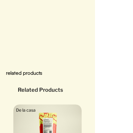
related products
Related Products
De la casa
Exótico