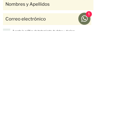
1
Acepto la política de tratamiento de datos y declaro
que soy mayor de 18 años.
Ver Política
Suscríbete
Ayuda
Menú
Redes sociales
Café
Preguntas
Gift Cards
Frecuentes
Suscripciones
Envíos &
Formato
Devoluciones
Suscripción
Métodos de Pago
Fellow
Nosotros
Historias
Contáctanos