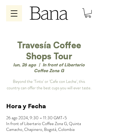
Travesía Coffee
Shops Tour
lun, 26 ago
  |  
In front of Libertario
Coffee Zona G
Beyond the 'Tinto' or 'Cafe con Leche', this
country can offer the best cups you will ever taste.
Hora y Fecha
26 ago 2024, 9:30 – 11:30 GMT-5
In front of Libertario Coffee Zona G, Quinta
Camacho, Chapinero, Bogotá, Colombia