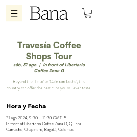
Travesía Coffee
Shops Tour
sáb, 31 ago
  |  
In front of Libertario
Coffee Zona G
Beyond the 'Tinto' or 'Cafe con Leche', this
country can offer the best cups you will ever taste.
Hora y Fecha
31 ago 2024, 9:30 – 11:30 GMT-5
In front of Libertario Coffee Zona G, Quinta
Camacho, Chapinero, Bogotá, Colombia