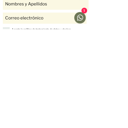
1
Acepto la política de tratamiento de datos y declaro
que soy mayor de 18 años.
Ver Política
Suscríbete
Ayuda
Menú
Redes sociales
Café
Preguntas
Gift Cards
Frecuentes
Suscripciones
Envíos &
Formato
Devoluciones
Suscripción
Métodos de Pago
Fellow
Nosotros
Historias
Contáctanos