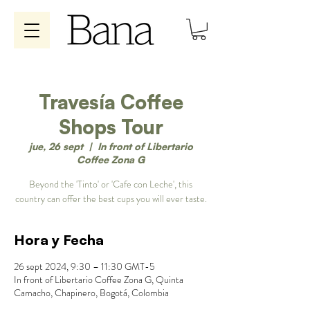
Travesía Coffee
Shops Tour
jue, 26 sept
  |  
In front of Libertario
Coffee Zona G
Beyond the 'Tinto' or 'Cafe con Leche', this
country can offer the best cups you will ever taste.
Hora y Fecha
26 sept 2024, 9:30 – 11:30 GMT-5
In front of Libertario Coffee Zona G, Quinta
Camacho, Chapinero, Bogotá, Colombia