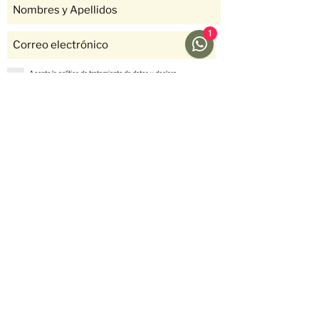
1
Acepto la política de tratamiento de datos y declaro
que soy mayor de 18 años.
Ver Política
Suscríbete
Ayuda
Menú
Redes sociales
Café
Preguntas
Gift Cards
Frecuentes
Suscripciones
Envíos &
Formato
Devoluciones
Suscripción
Métodos de Pago
Fellow
Nosotros
Historias
Contáctanos