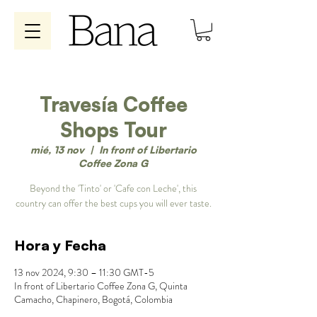
Travesía Coffee
Shops Tour
mié, 13 nov
  |  
In front of Libertario
Coffee Zona G
Beyond the 'Tinto' or 'Cafe con Leche', this
country can offer the best cups you will ever taste.
Hora y Fecha
13 nov 2024, 9:30 – 11:30 GMT-5
In front of Libertario Coffee Zona G, Quinta
Camacho, Chapinero, Bogotá, Colombia