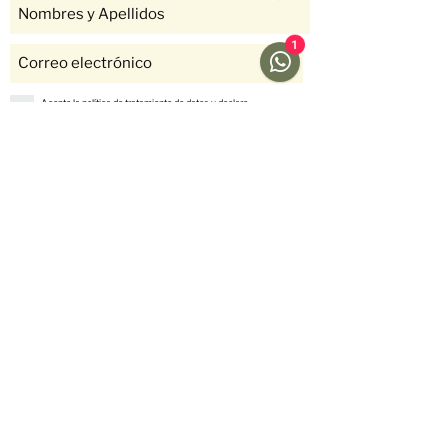
1
Acepto la política de tratamiento de datos y declaro
que soy mayor de 18 años.
Ver Política
Suscríbete
Ayuda
Menú
Redes sociales
Café
Preguntas
Gift Cards
Frecuentes
Suscripciones
Envíos &
Formato
Devoluciones
Suscripción
Métodos de Pago
Fellow
Nosotros
Historias
Contáctanos