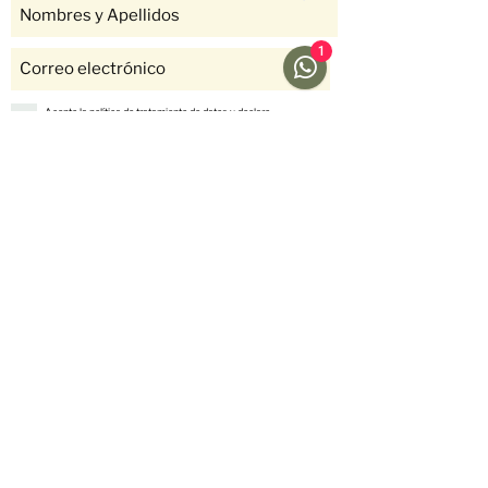
1
Acepto la política de tratamiento de datos y declaro
que soy mayor de 18 años.
Ver Política
Suscríbete
Ayuda
Menú
Redes sociales
Café
Preguntas
Gift Cards
Frecuentes
Suscripciones
Envíos &
Formato
Devoluciones
Suscripción
Métodos de Pago
Fellow
Nosotros
Historias
Contáctanos