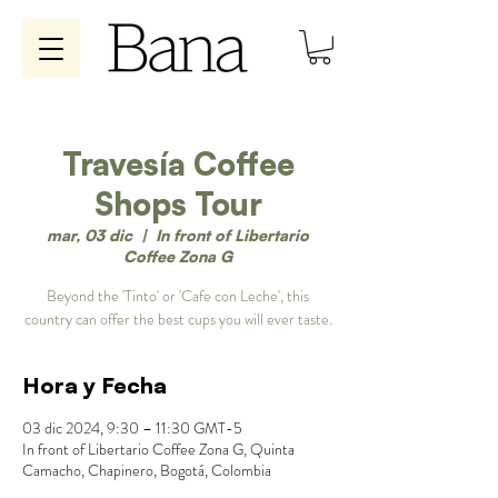
Travesía Coffee
Shops Tour
mar, 03 dic
  |  
In front of Libertario
Coffee Zona G
Beyond the 'Tinto' or 'Cafe con Leche', this
country can offer the best cups you will ever taste.
Hora y Fecha
03 dic 2024, 9:30 – 11:30 GMT-5
In front of Libertario Coffee Zona G, Quinta
Camacho, Chapinero, Bogotá, Colombia