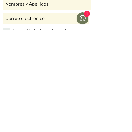
1
Acepto la política de tratamiento de datos y declaro
que soy mayor de 18 años.
Ver Política
Suscríbete
Ayuda
Menú
Redes sociales
Café
Preguntas
Gift Cards
Frecuentes
Suscripciones
Envíos &
Formato
Devoluciones
Suscripción
Métodos de Pago
Fellow
Nosotros
Historias
Contáctanos