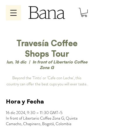
Travesía Coffee
Shops Tour
lun, 16 dic
  |  
In front of Libertario Coffee
Zona G
Beyond the 'Tinto' or 'Cafe con Leche', this
country can offer the best cups you will ever taste.
Hora y Fecha
16 dic 2024, 9:30 – 11:30 GMT-5
In front of Libertario Coffee Zona G, Quinta
Camacho, Chapinero, Bogotá, Colombia