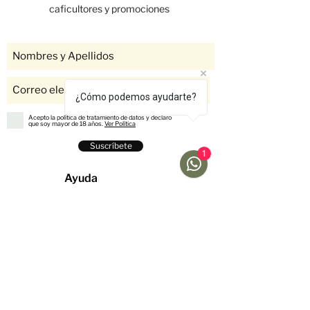
caficultores y promociones
¿Cómo podemos ayudarte?
Acepto la política de tratamiento de datos y declaro
que soy mayor de 18 años.
Ver Política
Suscríbete
1
Ayuda
Menú
Redes sociales
Café
Preguntas
Gift Cards
Frecuentes
Suscripciones
Envíos &
Formato
Devoluciones
Suscripción
Métodos de Pago
Fellow
Nosotros
Historias