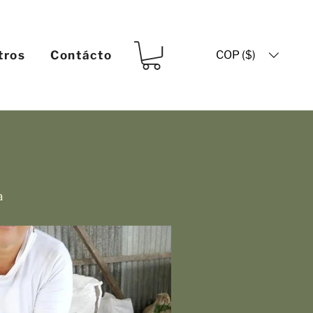
COP ($)
tros
Contácto
a