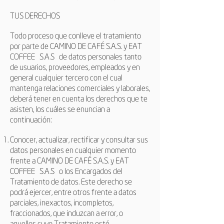
TUS DERECHOS
Todo proceso que conlleve el tratamiento
por parte de CAMINO DE CAFÉ S.A.S. y
EAT
COFFEE
S.A.S
de datos personales tanto
de usuarios, proveedores, empleados y en
general cualquier tercero con el cual
mantenga relaciones comerciales y laborales,
deberá tener en cuenta los derechos que te
asisten, los cuáles se enuncian a
continuación:
Conocer, actualizar, rectificar y consultar sus
datos personales en cualquier momento
frente a CAMINO DE CAFÉ S.A.S. y
EAT
COFFEE
S.A.S
o los Encargados del
Tratamiento de datos. Este derecho se
podrá ejercer, entre otros frente a datos
parciales, inexactos, incompletos,
fraccionados, que induzcan a error, o
aquellos cuyo Tratamiento esté