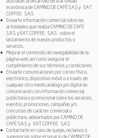
asociadas al desarrollo de la actividad
económica de CAMINO DE CAFÉ S.A.S y
EAT
COFFEE
S.A.S
Enviarte información comercial sobre las
actividades que realiza CAMINO DE CAFÉ
S.A.S. y
EAT COFFEE
S.A.S
sobre el
lanzamiento de nuevos productos o
servicios.
Mejorar el contenido de navegabilidad de la
página web, así como asegurar el
cumplimiento de sus términos y condiciones.
Enviarte comunicaciones por correo físico,
electrónico, dispositivo móvil, o a través de
cualquier otro medio análogo y/o digital de
comunicación con información comercial,
publicitaria o promocional sobre los servicios,
eventos, promociones, campañas y/o
concursos de carácter comercial o
publicitario, adelantados por CAMINO DE
CAFÉ S.A.S. y
EAT COFFEE
S.A.S
Contactarte en caso de quejas, reclamos o
sugerencias sobre el servicio de CAMINO DE