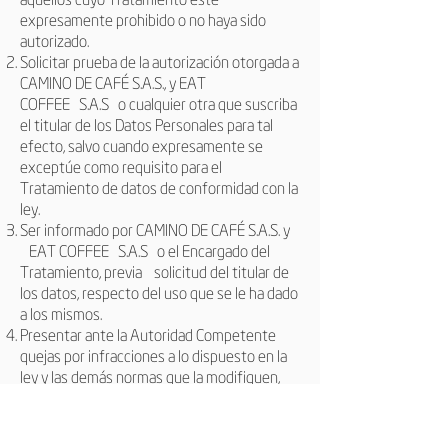
expresamente prohibido o no haya sido
autorizado.
Solicitar prueba de la autorización otorgada a
CAMINO DE CAFÉ S.A.S., y
EAT
COFFEE
S.A.S
o cualquier otra que suscriba
el titular de los Datos Personales para tal
efecto, salvo cuando expresamente se
exceptúe como requisito para el
Tratamiento de datos de conformidad con la
ley.
Ser informado por CAMINO DE CAFÉ S.A.S. y
EAT COFFEE
S.A.S
o el Encargado del
Tratamiento, previa solicitud del titular de
los datos, respecto del uso que se le ha dado
a los mismos.
Presentar ante la Autoridad Competente
quejas por infracciones a lo dispuesto en la
ley y las demás normas que la modifiquen,
adicionen o complementen, para hacer valer
su derecho al Habeas Data frente a la
compañía.