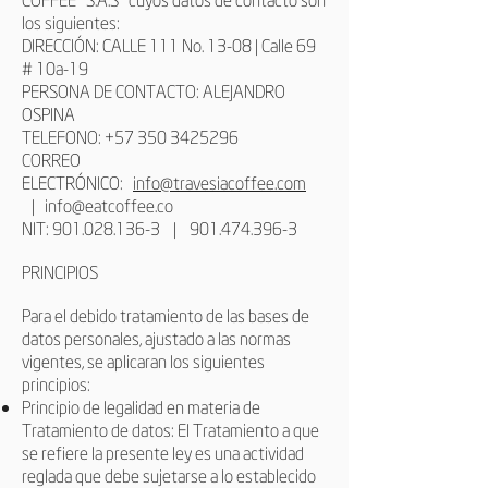
los siguientes:
DIRECCIÓN: CALLE 111 No. 13-08 | Calle 69
# 10a-19
PERSONA DE CONTACTO: ALEJANDRO
OSPINA
TELEFONO:
+57 350 3425296
CORREO
ELECTRÓNICO:
info@travesiacoffee.com
|
info@eatcoffee.co
NIT:
901.028.136-3
|
901.474.396-3
PRINCIPIOS
Para el debido tratamiento de las bases de
datos personales, ajustado a las normas
vigentes, se aplicaran los siguientes
principios:
Principio de legalidad en materia de
Tratamiento de datos: El Tratamiento a que
se refiere la presente ley es una actividad
reglada que debe sujetarse a lo establecido