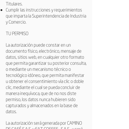
Titulares.
Cumplir las instrucciones y requerimientos
que imparta la Superintendencia de Industria
y Comercio.
TU PERMISO
La autorización puede constar en un
documento físico, electrónico, mensaje de
datos, sitios web, en cualquier otro formato
que permita garantizar su posterior consulta,
o mediante un mecanismo técnico o
tecnológico idóneo, que permita manifestar
u obtener el consentimiento vía clic o doble
clic, mediante el cual se pueda concluir de
manera inequívoca, que de no nos diste
permiso, los datos nunca hubieren sido
capturados y almacenados en la base de
datos.
La autorización será generada por CAMINO
DE CAFÉ S.A.S. y
EAT COFFEE
S.A.S
y será