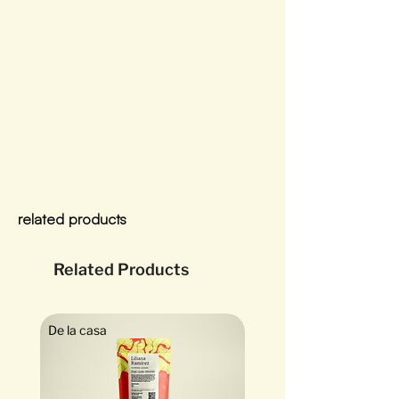
related products
Related Products
De la casa
Exótico