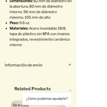
Dimensiones:
82 mm de diámetro en
la abertura, 80 mm de diámetro
interno, 96 mm de diámetro
máximo, 105 mm de alto
Peso:
9.6 oz
Materiales:
Acero inoxidable 18/8,
tapa de plástico sin BPA con imanes
integrados, revestimiento cerámico
interno
Información de envío
Estaremos entregando a partir de la
tercera semana de febrero.
Puedes hacer tu pre-order.
Related Products
¿Cómo podemos ayudarte?
De la casa
Exótico