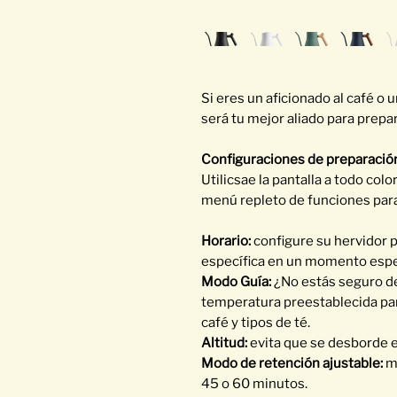
Si eres un aficionado al café o 
será tu mejor aliado para prepa
Configuraciones de preparación
Utilicsae la pantalla a todo col
menú repleto de funciones para
Horario:
configure su hervidor 
específica en un momento espe
Modo Guía:
¿No estás seguro de
temperatura preestablecida par
café y tipos de té.
Altitud:
evita que se desborde es
Modo de retención ajustable:
ma
45 o 60 minutos.