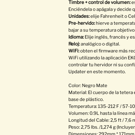
Timbre + control de volumen:
es
Enciéndela o apágala y decide q
Unidades:
elije Fahrenheit o Cel
Pre-hervido:
hierve a temperat
bajar a su temperatura objetivo
Idioma:
Elije inglés, francés y e
Reloj:
analógico o digital.
WiFi:
obten el firmware más rec
WiFi utilizando la aplicación E
controlar tu hervidor ni su conf
Updater en este momento.
Color: Negro Mate
Material: El cuerpo de la teter
base de plástico.
Temperatura: 135-212 F / 57-1
Volumen: 0.9L hasta la línea m
Longitud del Cable: 2,5 ft / 7,6 
Peso: 2,75 lbs. /1,274 g (Incluye
Dimensiones: 292mm * 171mm