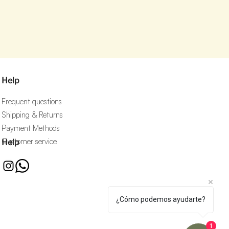
Help
Frequent questions
Shipping & Returns
Payment Methods
Customer service
Help
¿Cómo podemos ayudarte?
1