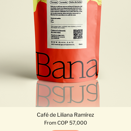
Café de Liliana Ramírez
Sale Price
From
COP 57,000