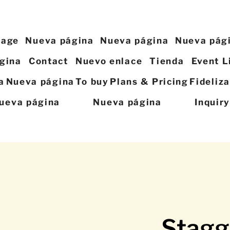
page
Nueva página
Nueva página
Nueva pág
gina
Contact
Nuevo enlace
Tienda
Event L
a
Nueva página
To buy
Plans & Pricing
Fideliz
ueva página
Nueva página
Inquir
Stagg