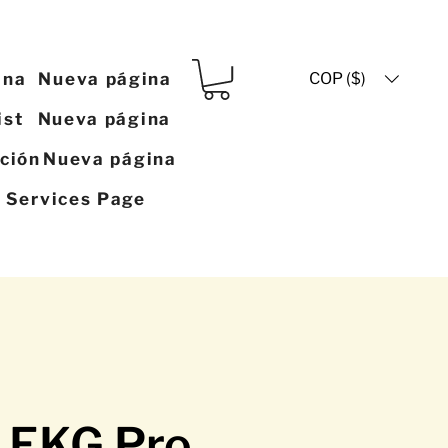
COP ($)
ina
Nueva página
ist
Nueva página
ación
Nueva página
y Services Page
 EKG Pro