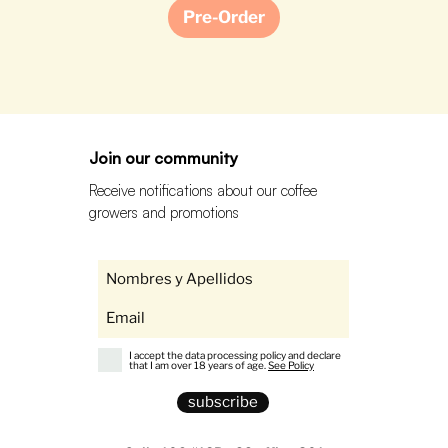
Pre-Order
Join our community
Receive notifications about our coffee
growers and promotions
I accept the data processing policy and declare
that I am over 18 years of age.
See Policy
subscribe