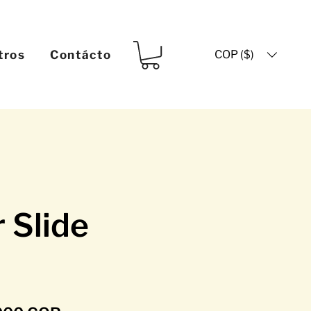
COP ($)
tros
Contácto
 Slide