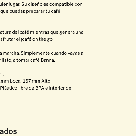
Estaremos entreg
quier lugar. Su diseño es compatible con
días hábiles para 
 que puedas preparar tu café
días hábiles para p
atura del café mientras que genera una
sfrutar el ¡café on the go!
 la marcha. Simplemente cuando vayas a
y listo, a tomar café Banna.
ml.
2mm boca, 167 mm Alto
 Plástico libre de BPA e interior de
nados