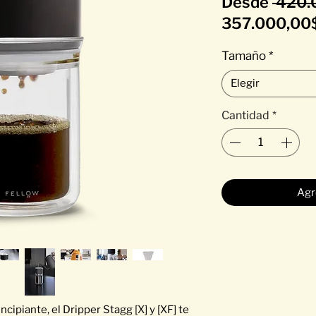
Desde
 420.
357.000,00
Tamaño
*
Elegir
Cantidad
*
Agr
ncipiante, el Dripper Stagg [X] y [XF] te