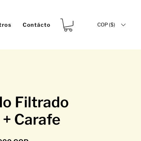
COP ($)
tros
Contácto
o Filtrado
 + Carafe