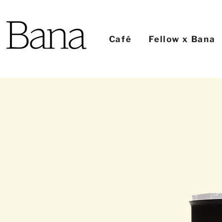
Café
Fellow x Bana