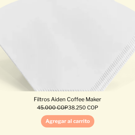
Filtros Aiden Coffee Maker
Precio
Precio de oferta
45.000 COP
38.250 COP
Agregar al carrito