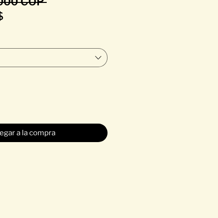
Precio
000 COP 
Precio
$
de
oferta
egar a la compra