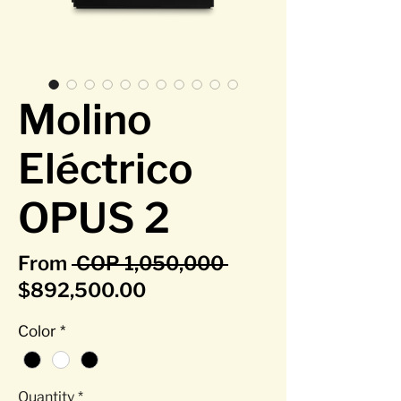
Molino
Eléctrico
OPUS 2
Regular Price
From
 COP 1,050,000 
Sale Price
$892,500.00
Color
*
Quantity
*